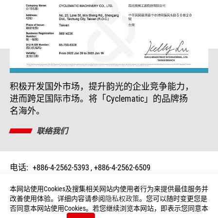
积极开发国外市场，提升韵光的企业竞争能力，
进而跨足国际市场。将「Cyclematic」的品牌扬
名海外。
联络我们
电话:
+886-4-2562-5393
+886-4-2562-6509
传真:
+886-4-25620298
E-mail:
cymatic@ms23.hinet.net
本网站使用Cookies及搜集相关网站内使用者行为来提供最佳服务并
地址:
台湾台中市神冈区民生路50巷20号
改善使用体验。详细内容请参阅
隐私权政策
。您可以随时变更您是
否同意本网站使用Cookies。若您继续浏览本网站，即表示您同意本
© 2026 Copyright CYCLEMATIC. All Rights Reserved.