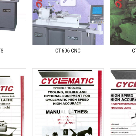
VS
CT-606 CNC
C