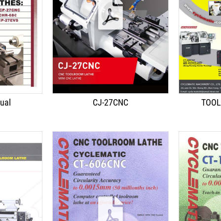
English
ual
CJ-27CNC
TOOL