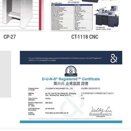
CP-27
CT-1118 CNC
海